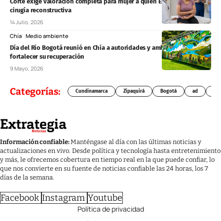
Corte exige valoración completa para mujer a quien EPS Sanitas negó
cirugía reconstructiva
14 Julio, 2026
Chía
Medio ambiente
Día del Río Bogotá reunió en Chía a autoridades y ambientalistas para
fortalecer su recuperación
9 Mayo, 2026
Categorías:
Cundinamarca
Zipaquirá
Bogotá
ad
Chí
Información confiable:
Manténgase al día con las últimas noticias y
actualizaciones en vivo. Desde política y tecnología hasta entretenimiento
y más, le ofrecemos cobertura en tiempo real en la que puede confiar, lo
que nos convierte en su fuente de noticias confiable las 24 horas, los 7
días de la semana.
Facebook
Instagram
Youtube
Política de privacidad