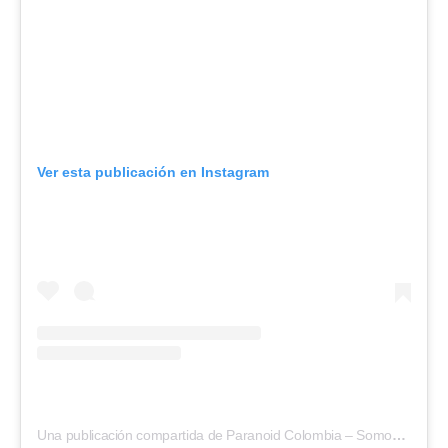
Ver esta publicación en Instagram
Una publicación compartida de Paranoid Colombia – Somos Cultura Rock And Pop (@paranoid.com.co)