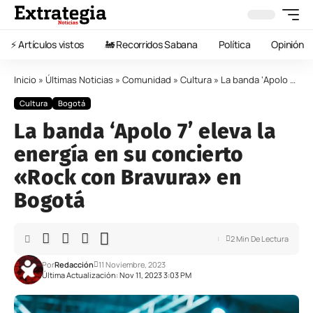
⚡️ Artículos vistos
🚂 Recorridos Sabana
Política
Opinión
Inicio
»
Últimas Noticias
»
Comunidad
»
Cultura
»
La banda ‘Apolo 7’ eleva la energía en su concierto «Rock con Bravura» en Bogotá
Cultura
Bogotá
La banda ‘Apolo 7’ eleva la
energía en su concierto
«Rock con Bravura» en
Bogotá
2 Min De Lectura
Por
Redacción
11 Noviembre, 2023
Última Actualización: Nov 11, 2023 3:03 PM