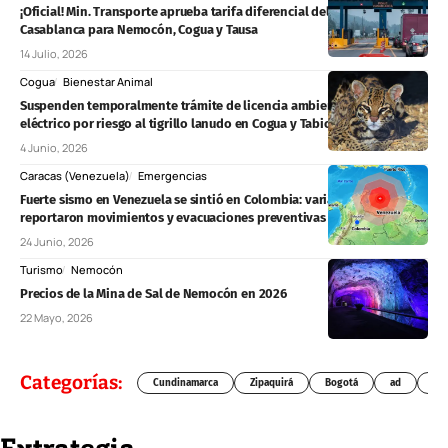
¡Oficial! Min. Transporte aprueba tarifa diferencial del 50% en el peaje
Casablanca para Nemocón, Cogua y Tausa
14 Julio, 2026
Cogua
Bienestar Animal
Suspenden temporalmente trámite de licencia ambiental de proyecto
eléctrico por riesgo al tigrillo lanudo en Cogua y Tabio
4 Junio, 2026
Caracas (Venezuela)
Emergencias
Fuerte sismo en Venezuela se sintió en Colombia: varias regiones
reportaron movimientos y evacuaciones preventivas
24 Junio, 2026
Turismo
Nemocón
Precios de la Mina de Sal de Nemocón en 2026
22 Mayo, 2026
Categorías:
Cundinamarca
Zipaquirá
Bogotá
ad
Chí