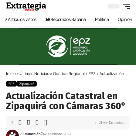
⚡️ Artículos vistos
🚂 Recorridos Sabana
Política
Opinión
Inicio
»
Últimas Noticias
»
Gestión Regional
»
EPZ
»
Actualización Catastral en Zipaquirá con Cámaras 360°
EPZ
Zipaquirá
Actualización Catastral en
Zipaquirá con Cámaras 360°
1 Min De Lectura
Por
Redacción
14 Diciembre, 2023