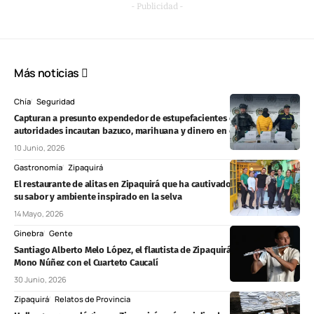
- Publicidad -
Más noticias
Chía
Seguridad
Capturan a presunto expendedor de estupefacientes en Chía;
autoridades incautan bazuco, marihuana y dinero en efectivo
10 Junio, 2026
Gastronomía
Zipaquirá
El restaurante de alitas en Zipaquirá que ha cautivado al público por
su sabor y ambiente inspirado en la selva
14 Mayo, 2026
Ginebra
Gente
Santiago Alberto Melo López, el flautista de Zipaquirá que ganó el
Mono Núñez con el Cuarteto Caucalí
30 Junio, 2026
Zipaquirá
Relatos de Provincia