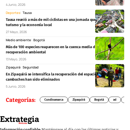
4 Junio, 2026
Deportes
Tausa
Tausa reunió a más de mil ciclistas en una jornada que impulsó el
turismo y la economía local
27 Mayo, 2026
Medio ambiente
Bogotá
Más de 100 especies reaparecen en la cuenca media del río Bogotá tras
recuperación ambiental
13 Mayo, 2026
Zipaquirá
Seguridad
En Zipaquirá se intensifica la recuperación del espacio público: 40
cambuches han sido eliminados
5 Junio, 2026
Categorías:
Cundinamarca
Zipaquirá
Bogotá
ad
Chí
Información confiable:
Manténgase al día con las últimas noticias y