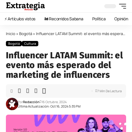
⚡️ Artículos vistos
🚂 Recorridos Sabana
Política
Opinión
Inicio
»
Bogotá
»
Influencer LATAM Summit: el evento más esperado del marketing de influencers
Bogotá
Cultura
Influencer LATAM Summit: el
evento más esperado del
marketing de influencers
7 Min De Lectura
Por
Redacción
16 Octubre, 2024
Última Actualización: Oct 16, 2024 5:35 PM