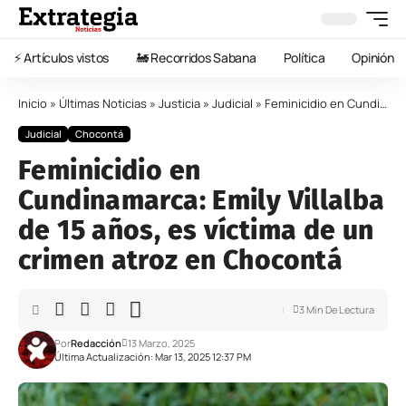
⚡️ Artículos vistos
🚂 Recorridos Sabana
Política
Opinión
Inicio
»
Últimas Noticias
»
Justicia
»
Judicial
»
Feminicidio en Cundinamarca: Emily Villalba de 15 años, es víctima de un crimen atroz en Chocontá
Judicial
Chocontá
Feminicidio en
Cundinamarca: Emily Villalba
de 15 años, es víctima de un
crimen atroz en Chocontá
3 Min De Lectura
Por
Redacción
13 Marzo, 2025
Última Actualización: Mar 13, 2025 12:37 PM