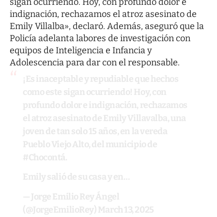
sigan ocurriendo. Hoy, con profundo dolor e
indignación, rechazamos el atroz asesinato de
Emily Villalba», declaró. Además, aseguró que la
Policía adelanta labores de investigación con
equipos de Inteligencia e Infancia y
Adolescencia para dar con el responsable.
¡Es inaceptable y repudiable que hechos
como este sigan ocurriendo! Hoy, con
profundo dolor e indignación, rechazamos
el atroz asesinato de Emily Villavalba, una
joven de tan solo 15 años, en la vereda
Pueblo Viejo Alto, del municipio de
#Chocontá
.
Emily salió de su casa y en…
— Jorge Emilio Rey Ángel
(@JorgeEmilioRey)
March 13, 2025