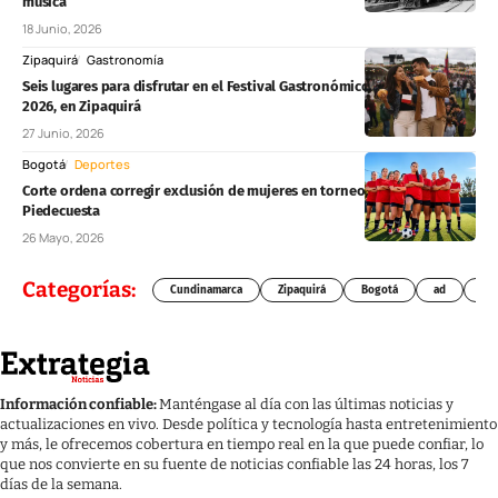
música
18 Junio, 2026
Zipaquirá
Gastronomía
Seis lugares para disfrutar en el Festival Gastronómico Villa de la Sal
2026, en Zipaquirá
27 Junio, 2026
Bogotá
Deportes
Corte ordena corregir exclusión de mujeres en torneo de fútbol de
Piedecuesta
26 Mayo, 2026
Categorías:
Cundinamarca
Zipaquirá
Bogotá
ad
Chí
Información confiable:
Manténgase al día con las últimas noticias y
actualizaciones en vivo. Desde política y tecnología hasta entretenimiento
y más, le ofrecemos cobertura en tiempo real en la que puede confiar, lo
que nos convierte en su fuente de noticias confiable las 24 horas, los 7
días de la semana.