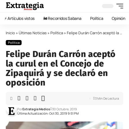
⚡️ Artículos vistos
🚂 Recorridos Sabana
Política
Opinión
Inicio
»
Últimas Noticias
»
Política
»
Felipe Durán Carrón aceptó la curul en el Concejo de Zipaquirá y se declaró en oposición
Política
Felipe Durán Carrón aceptó
la curul en el Concejo de
Zipaquirá y se declaró en
oposición
3 Min De Lectura
Por
Extrategia Medios
30 Octubre, 2019
Última Actualización: Oct 30, 2019 9:51 PM