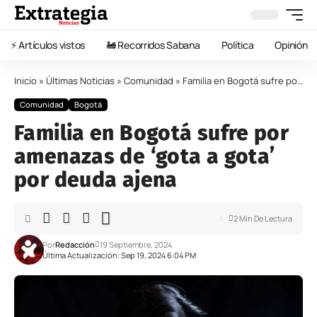
⚡️ Artículos vistos
🚂 Recorridos Sabana
Política
Opinión
Inicio
»
Últimas Noticias
»
Comunidad
»
Familia en Bogotá sufre por amenazas de ‘gota a gota’ por deuda ajena
Comunidad
Bogotá
Familia en Bogotá sufre por
amenazas de ‘gota a gota’
por deuda ajena
2 Min De Lectura
Por
Redacción
19 Septiembre, 2024
Última Actualización: Sep 19, 2024 6:04 PM