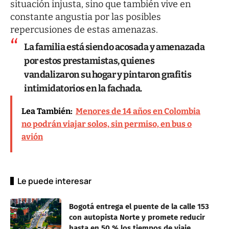
situación injusta, sino que también vive en
constante angustia por las posibles
repercusiones de estas amenazas.
La familia está siendo acosada y amenazada
por estos prestamistas, quienes
vandalizaron su hogar y pintaron grafitis
intimidatorios en la fachada.
Lea También:
Menores de 14 años en Colombia
no podrán viajar solos, sin permiso, en bus o
avión
Le puede interesar
Bogotá entrega el puente de la calle 153
con autopista Norte y promete reducir
hasta en 50 % los tiempos de viaje