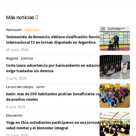
Más noticias
Nemocón
Deportes
Tenimesista de Nemocón obtiene clasificación funcional
internacional T2 en torneo disputado en Argentina
25 Junio, 2026
Bogotá
Justicia
Corte lanza advertencia por hacinamiento en estaciones de Policía y
exige traslados sin demora
3 Junio, 2026
La voz del campo
Junín
Junín: más de 200 habitantes podrían beneficiarse con formalización
de predios rurales
8 Julio, 2026
Educación
Yoga en Chía: estudiantes participaron en una jornada enfocada en la
salud mental y el bienestar integral
23 Junio, 2026