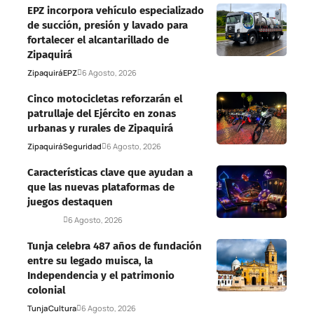
EPZ incorpora vehículo especializado
de succión, presión y lavado para
fortalecer el alcantarillado de
Zipaquirá
Zipaquirá
EPZ
6 Agosto, 2026
Cinco motocicletas reforzarán el
patrullaje del Ejército en zonas
urbanas y rurales de Zipaquirá
Zipaquirá
Seguridad
6 Agosto, 2026
Características clave que ayudan a
que las nuevas plataformas de
juegos destaquen
Deportes
6 Agosto, 2026
Tunja celebra 487 años de fundación
entre su legado muisca, la
Independencia y el patrimonio
colonial
Tunja
Cultura
6 Agosto, 2026