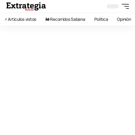
⚡️ Artículos vistos
🚂 Recorridos Sabana
Política
Opinión