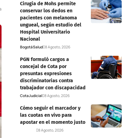
Cirugía de Mohs permite
a
conservar los dedos en
pacientes con melanoma
ungueal, según estudio del
Hospital Universitario
Nacional
Bogotá
Salud
8 Agosto, 2026
PGN formuló cargos a
concejal de Cota por
presuntas expresiones
discriminatorias contra
trabajador con discapacidad
Cota
Judicial
8 Agosto, 2026
Cómo seguir el marcador y
las cuotas en vivo para
apostar en el momento justo
Deportes
8 Agosto, 2026