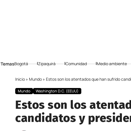
 Temas
Bogotá
Zipaquirá
Comunidad
Medio ambiente
Inicio
»
Mundo
»
Estos son los atentados que han sufrido cand
Mundo
Washington D.C. (EEUU)
Estos son los atenta
candidatos y preside