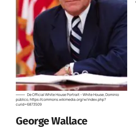
De Official White House Portrait – White House, Dominio
público, https://commons.wikimedia.org/w/index.php?
curid=6873509
George Wallace