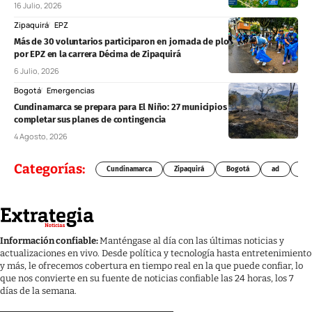
16 Julio, 2026
Zipaquirá
EPZ
Más de 30 voluntarios participaron en jornada de plogging liderada
por EPZ en la carrera Décima de Zipaquirá
6 Julio, 2026
Bogotá
Emergencias
Cundinamarca se prepara para El Niño: 27 municipios aún deben
completar sus planes de contingencia
4 Agosto, 2026
Categorías:
Cundinamarca
Zipaquirá
Bogotá
ad
Chí
Información confiable:
Manténgase al día con las últimas noticias y
actualizaciones en vivo. Desde política y tecnología hasta entretenimiento
y más, le ofrecemos cobertura en tiempo real en la que puede confiar, lo
que nos convierte en su fuente de noticias confiable las 24 horas, los 7
días de la semana.