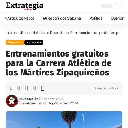
⚡️ Artículos vistos
🚂 Recorridos Sabana
Política
Opinión
Inicio
»
Últimas Noticias
»
Deportes
»
Entrenamientos gratuitos para la Carrera Atlética de los Mártires Zipaquireños
Deportes
Zipaquirá
Entrenamientos gratuitos
para la Carrera Atlética de
los Mártires Zipaquireños
2 Min De Lectura
Por
Redacción
21 Agosto, 2024
Última Actualización: Ago 21, 2024 1:32 PM