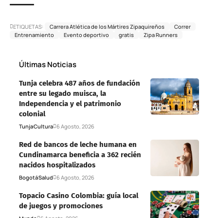
ETIQUETAS:
Carrera Atlética de los Mártires Zipaquireños
Correr
Entrenamiento
Evento deportivo
gratis
Zipa Runners
Últimas Noticias
Tunja celebra 487 años de fundación
entre su legado muisca, la
Independencia y el patrimonio
colonial
Tunja
Cultura
6 Agosto, 2026
Red de bancos de leche humana en
Cundinamarca beneficia a 362 recién
nacidos hospitalizados
Bogotá
Salud
6 Agosto, 2026
Topacio Casino Colombia: guía local
de juegos y promociones