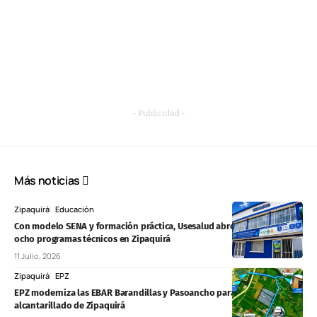
- Publicidad -
Más noticias
Zipaquirá
Educación
Con modelo SENA y formación práctica, Usesalud abre matrículas para
ocho programas técnicos en Zipaquirá
11 Julio, 2026
Zipaquirá
EPZ
EPZ moderniza las EBAR Barandillas y Pasoancho para mejorar el
alcantarillado de Zipaquirá