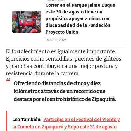
Correr en el Parque Jaime Duque
este 30 de agosto tiene un
propósito: apoyar a niños con
discapacidad de la Fundación
Proyecto Unión
18 Junio, 2026
El fortalecimiento es igualmente importante.
Ejercicios como sentadillas, puentes de glúteos
y planchas contribuyen a una mejor postura y
resistencia durante la carrera.
Ofreciendo distancias de cinco y diez
kilómetros a través de un recorrido que
destaca por el centro histórico de Zipaquirá.
Lea También:
Participe en el Festival del Viento y
la Cometa en Zipaquirá y Sopó este 31 de agosto