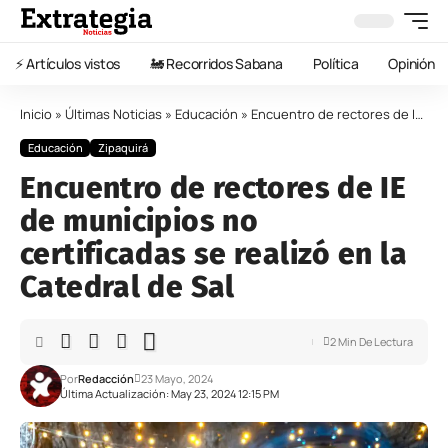
⚡️ Artículos vistos
🚂 Recorridos Sabana
Política
Opinión
Inicio
»
Últimas Noticias
»
Educación
»
Encuentro de rectores de IE de municipios no certificadas se realizó en la Catedral de Sal
Educación
Zipaquirá
Encuentro de rectores de IE
de municipios no
certificadas se realizó en la
Catedral de Sal
2 Min De Lectura
Por
Redacción
23 Mayo, 2024
Última Actualización: May 23, 2024 12:15 PM