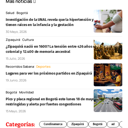
Más noticias
Salud
Bogotá
Investigación de la UNAL revela que la hipertensión y la diabetes
tienen raíces en la infancia y la gestación
30 Mayo, 2026
Zipaquirá
Cultura
¿Zipaquirá nació en 1600? La tensión entre 426 años de fundación
colonial y 12.400 de memoria ancestral
15 Julio, 2026
Recorridos Sabana
Deportes
Lugares para ver los próximos partidos en Zipaquirá
19 Junio, 2026
Bogotá
Movilidad
Pico y placa regional en Bogotá este lunes 18 de mayo: horarios, vías
restringidas y alerta por fuertes congestiones
15 Mayo, 2026
Categorías:
Cundinamarca
Zipaquirá
Bogotá
ad
Chí