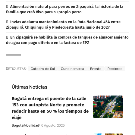
Alimentación natural para perros en Zipaquirá: la historia de la
familia que creó Vivo para su propio perro
Invías adelanta mantenimiento en la Ruta Nacional 45A entre
Zipaquirá, Chiquinquirá y Piedecuesta hasta junio de 2027
En Zipaquirá se habilita la compra de tanques de almacenamiento
de agua con pago diferido en la factura de EPZ
ETIQUETAS:
Catedral de Sal
Cundinamarca
Evento
Rectores
Últimas Noticias
Bogotá entrega el puente de la calle
153 con autopista Norte y promete
reducir hasta en 50 % los tiempos de
viaje
Bogotá
Movilidad
6 Agosto, 2026