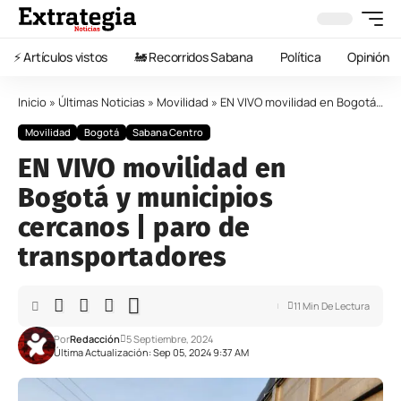
⚡️ Artículos vistos
🚂 Recorridos Sabana
Política
Opinión
Inicio
»
Últimas Noticias
»
Movilidad
»
EN VIVO movilidad en Bogotá y municipios cercanos | paro de transportadores
Movilidad
Bogotá
Sabana Centro
EN VIVO movilidad en
Bogotá y municipios
cercanos | paro de
transportadores
11 Min De Lectura
Por
Redacción
5 Septiembre, 2024
Última Actualización: Sep 05, 2024 9:37 AM