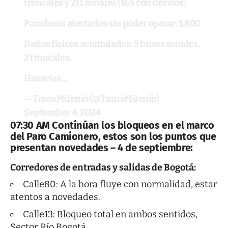
troncales y 211 zonales (165 con desvíos)
Paraderos afectados sin poder operar: 1.800
Daños físicos acumulados: 8 buses zonales,
2 troncales.
Usuarios…
— TransMilenio (@TransMilenio)
September 4, 2024
07:30 AM Continúan los bloqueos en el marco
del Paro Camionero, estos son los puntos que
presentan novedades – 4 de septiembre:
Corredores de entradas y salidas de Bogotá:
Calle80: A la hora fluye con normalidad, estar
atentos a novedades.
Calle13: Bloqueo total en ambos sentidos,
Sector Río Bogotá.