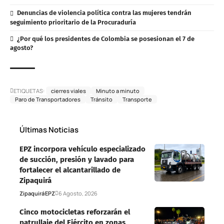
Denuncias de violencia política contra las mujeres tendrán
seguimiento prioritario de la Procuraduría
¿Por qué los presidentes de Colombia se posesionan el 7 de
agosto?
ETIQUETAS:
cierres viales
Minuto a minuto
Paro de Transportadores
Tránsito
Transporte
Últimas Noticias
EPZ incorpora vehículo especializado
de succión, presión y lavado para
fortalecer el alcantarillado de
Zipaquirá
Zipaquirá
EPZ
6 Agosto, 2026
Cinco motocicletas reforzarán el
patrullaje del Ejército en zonas