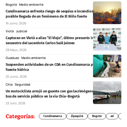
Bogotá
Medio ambiente
Cundinamarca enfrenta riesgo de sequías e incendios forestales ante
posible llegada de un fenómeno de El Niño fuerte
16 Junio, 2026
Viotá
Judicial
Capturan en Viotá a alias “El Viejo”, último presunto implicado en el
secuestro del sacerdote Carlos Saúl Jaimes
29 Mayo, 2026
Guaduas
Medio ambiente
Suspenden actividades de un CDA en Cundinamarca por afectaciones a
fuente hídrica
20 Junio, 2026
Chía
Seguridad
Un motociclista arrojó un guante con gas lacrimógeno al interior de un
bus de servicio público en la vía Chía–Bogotá
23 Julio, 2026
Categorías:
Cundinamarca
Zipaquirá
Bogotá
ad
Chí