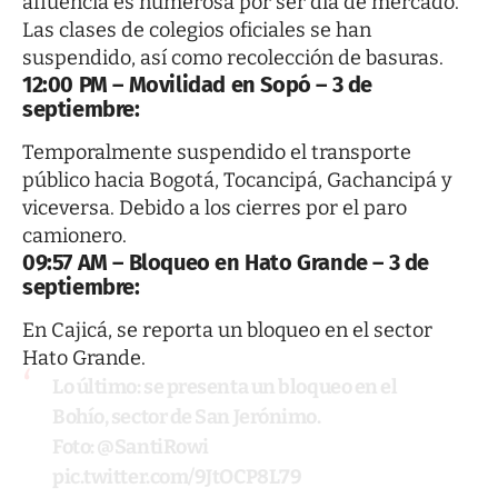
afluencia es numerosa por ser día de mercado.
Las clases de colegios oficiales se han
suspendido, así como recolección de basuras.
12:00 PM – Movilidad en Sopó – 3 de
septiembre:
Temporalmente suspendido el transporte
público hacia Bogotá, Tocancipá, Gachancipá y
viceversa. Debido a los cierres por el paro
camionero.
09:57 AM – Bloqueo en Hato Grande
– 3 de
septiembre
:
En Cajicá, se reporta un bloqueo en el sector
Hato Grande.
Lo último: se presenta un bloqueo en el
Bohío, sector de San Jerónimo.
Foto:
@SantiRowi
pic.twitter.com/9JtOCP8L79