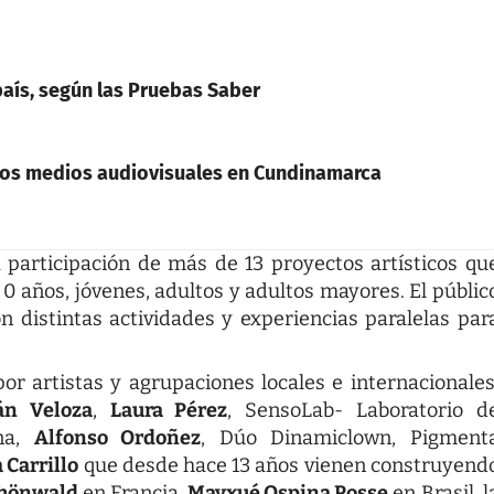
país, según las Pruebas Saber
 los medios audiovisuales en Cundinamarca
a participación de más de 13 proyectos artísticos qu
 años, jóvenes, adultos y adultos mayores. El públic
n distintas actividades y experiencias paralelas par
or artistas y agrupaciones locales e internacionales
án Veloza
,
Laura Pérez
, SensoLab- Laboratorio d
ana,
Alfonso Ordoñez
, Dúo Dinamiclown, Pigment
 Carrillo
que desde hace 13 años vienen construyend
chönwald
en Francia,
Mayxué Ospina Posse
en Brasil, l