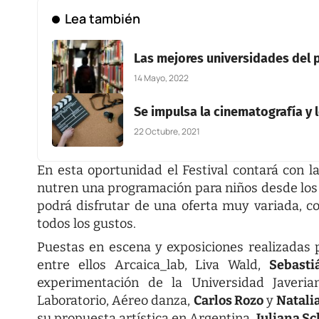
Lea también
Las mejores universidades del 
14 Mayo, 2022
Se impulsa la cinematografía y
22 Octubre, 2021
En esta oportunidad el Festival contará con l
nutren una programación para niños desde los 0
podrá disfrutar de una oferta muy variada, co
todos los gustos.
Puestas en escena y exposiciones realizadas p
entre ellos Arcaica_lab, Liva Wald,
Sebasti
experimentación de la Universidad Javeri
Laboratorio, Aéreo danza,
Carlos Rozo
y
Natalia
su propuesta artística en Argentina,
Juliana S