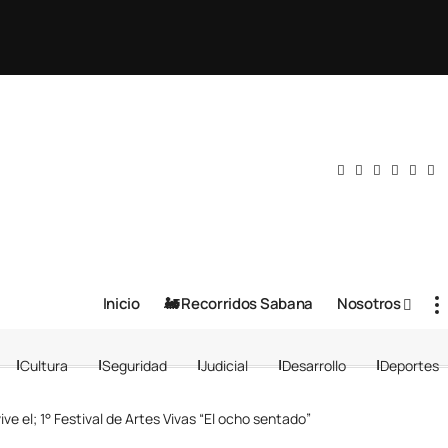
Inicio
🚂 Recorridos Sabana
Nosotros
Cultura
Seguridad
Judicial
Desarrollo
Deportes
ive el; 1° Festival de Artes Vivas “El ocho sentado”