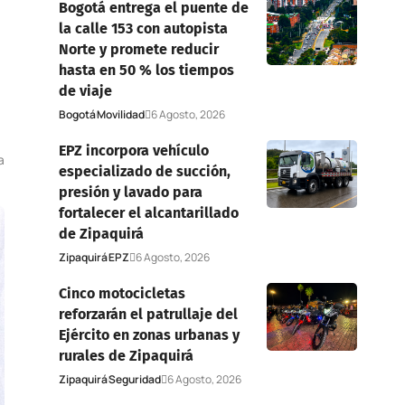
Bogotá entrega el puente de
la calle 153 con autopista
Norte y promete reducir
hasta en 50 % los tiempos
de viaje
Bogotá
Movilidad
6 Agosto, 2026
EPZ incorpora vehículo
a
especializado de succión,
presión y lavado para
fortalecer el alcantarillado
de Zipaquirá
Zipaquirá
EPZ
6 Agosto, 2026
Cinco motocicletas
reforzarán el patrullaje del
Ejército en zonas urbanas y
rurales de Zipaquirá
Zipaquirá
Seguridad
6 Agosto, 2026