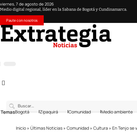
viernes, 7 de agosto de 2026
Medio digital regional, líder en la Sabana de Bogotá y Cundinamarca.
Paute con nosotros
 Temas
Bogotá
Zipaquirá
Comunidad
Medio ambiente
Inicio
»
Últimas Noticias
»
Comunidad
»
Cultura
»
En Tenjo se v