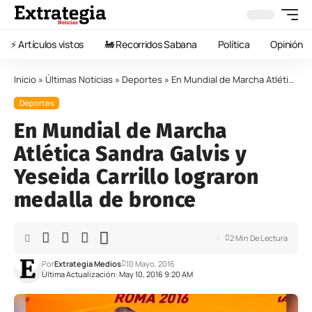
⚡️ Artículos vistos
🚂 Recorridos Sabana
Política
Opinión
Inicio
»
Últimas Noticias
»
Deportes
»
En Mundial de Marcha Atlética Sandra Galvis y Yeseida Carrillo lograron medalla de bronce
Deportes
En Mundial de Marcha
Atlética Sandra Galvis y
Yeseida Carrillo lograron
medalla de bronce
2 Min De Lectura
Por
Extrategia Medios
10 Mayo, 2016
Última Actualización: May 10, 2016 9:20 AM