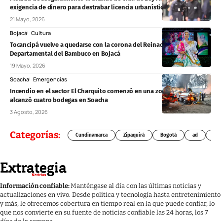
exigencia de dinero para destrabar licencia urbanística
21 Mayo, 2026
Bojacá
Cultura
Tocancipá vuelve a quedarse con la corona del Reinado
Departamental del Bambuco en Bojacá
19 Mayo, 2026
Soacha
Emergencias
Incendio en el sector El Charquito comenzó en una zona forestal y
alcanzó cuatro bodegas en Soacha
3 Agosto, 2026
Categorías:
Cundinamarca
Zipaquirá
Bogotá
ad
Chí
Información confiable:
Manténgase al día con las últimas noticias y
actualizaciones en vivo. Desde política y tecnología hasta entretenimiento
y más, le ofrecemos cobertura en tiempo real en la que puede confiar, lo
que nos convierte en su fuente de noticias confiable las 24 horas, los 7