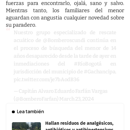
fuerzas para encontrarlo, ojalá, sano y salvo.
Mientras tanto, los familiares del menor
aguardan con angustia cualquier novedad sobre
su paradero.
Nuestro grupo especializado de rescate
acuático de
@Bomberoscundi
continúa en
el proceso de búsqueda del menor de 14
años desaparecido desde la tarde de ayer en
inmediaciones del
#RíoBogotá
en
jurisdicción del municipio de
#Gachancipa
.
pic.twitter.com/je7bAodB36
— Capitán Alvaro Eduardo Farfán Vargas
(@BomberoFarfan)
March 23, 2024
Lea también
Hallan residuos de analgésicos,
antibióticos y antihipertensivos