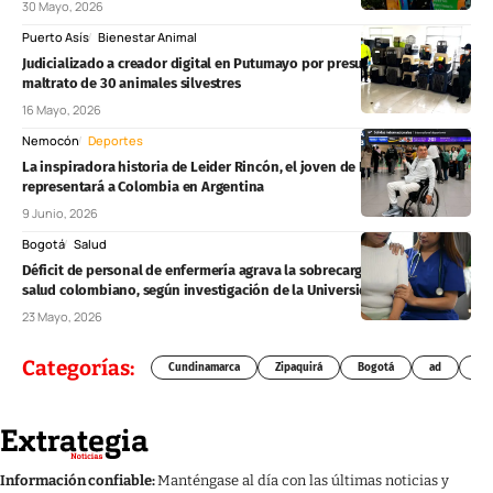
30 Mayo, 2026
Puerto Asís
Bienestar Animal
Judicializado a creador digital en Putumayo por presunto cautiverio y
maltrato de 30 animales silvestres
16 Mayo, 2026
Nemocón
Deportes
La inspiradora historia de Leider Rincón, el joven de Nemocón que
representará a Colombia en Argentina
9 Junio, 2026
Bogotá
Salud
Déficit de personal de enfermería agrava la sobrecarga del sistema de
salud colombiano, según investigación de la Universidad Nacional
23 Mayo, 2026
Categorías:
Cundinamarca
Zipaquirá
Bogotá
ad
Chí
Información confiable:
Manténgase al día con las últimas noticias y