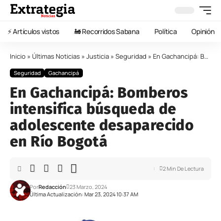
⚡️ Artículos vistos
🚂 Recorridos Sabana
Política
Opinión
Inicio
»
Últimas Noticias
»
Justicia
»
Seguridad
»
En Gachancipá: Bomberos intensifica búsqueda de adolescente desaparecido en Río Bogotá
Seguridad
Gachancipá
En Gachancipá: Bomberos
intensifica búsqueda de
adolescente desaparecido
en Río Bogotá
2 Min De Lectura
Por
Redacción
23 Marzo, 2024
Última Actualización: Mar 23, 2024 10:37 AM