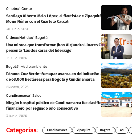
Ginebra
Gente
Santiago Alberto Melo López, el flautista de Zipaquirá que ganó el
Mono Núñez con el Cuarteto Caucalí
30 Junio, 2026
Últimas Noticias
Bogotá
Una mirada que transforma: Jhon Alejandro Linares Camberos
presenta ‘Las dos caras del liderazgo’
15 Julio, 2026
Bogotá
Medio ambiente
Páramo Cruz Verde–Sumapaz avanza en delimitación con protección
de 68.000 hectáreas para Bogotá y Cundinamarca
23 Mayo, 2026
Cundinamarca
Salud
Ningún hospital público de Cundinamarca fue clasificado en riesgo
financiero por segundo año consecutivo
3 Junio, 2026
Categorías:
Cundinamarca
Zipaquirá
Bogotá
ad
Chí