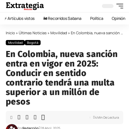
⚡️ Artículos vistos
🚂 Recorridos Sabana
Política
Opinión
Inicio
»
Últimas Noticias
»
Movilidad
»
En Colombia, nueva sanción entra en vigor en 2025: Conducir en sentido contrario tendrá una multa superior a un millón de pesos
Movilidad
Bogotá
En Colombia, nueva sanción
entra en vigor en 2025:
Conducir en sentido
contrario tendrá una multa
superior a un millón de
pesos
4 Min De Lectura
Por
Redacción
28 Abril, 2025