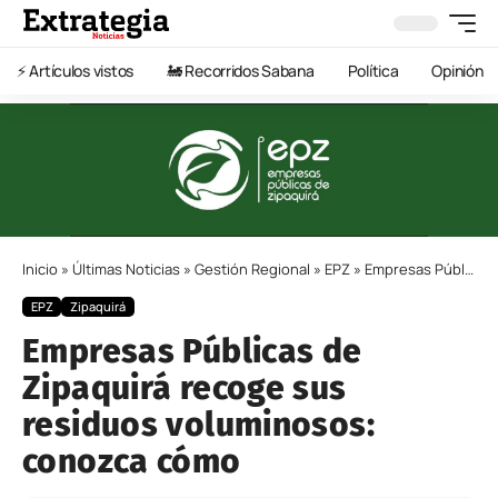
⚡️ Artículos vistos
🚂 Recorridos Sabana
Política
Opinión
Inicio
»
Últimas Noticias
»
Gestión Regional
»
EPZ
»
Empresas Públicas de Zipaquirá recoge sus residuos voluminosos: conozca cómo
EPZ
Zipaquirá
Empresas Públicas de
Zipaquirá recoge sus
residuos voluminosos:
conozca cómo