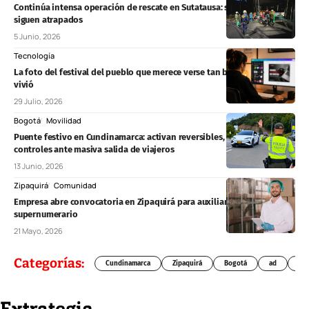
Continúa intensa operación de rescate en Sutatausa: seis mineros
siguen atrapados
5 Junio, 2026
Tecnología
La foto del festival del pueblo que merece verse tan bien como se
vivió
29 Julio, 2026
Bogotá
Movilidad
Puente festivo en Cundinamarca: activan reversibles, drones y
controles ante masiva salida de viajeros
13 Junio, 2026
Zipaquirá
Comunidad
Empresa abre convocatoria en Zipaquirá para auxiliar de producción
supernumerario
21 Mayo, 2026
Categorías:
Cundinamarca
Zipaquirá
Bogotá
ad
Chí