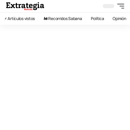
⚡️ Artículos vistos
🚂 Recorridos Sabana
Política
Opinión