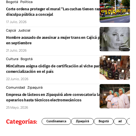
Bogotá
Política
Corte ordena proteger el mural “Las cuchas tienen razón” y exige
disculpa pública a concejal
17 Julio, 2026
Cajicá
Judicial
Hombre acusado de asesinar a mujer trans en Cajicá podría salir libre
en septiembre
21 Julio, 2026
Cultura
Bogotá
MinCultura asigna código de certificación al viche para formalizar su
comercialización en el país
22 Junio, 2026
Comunidad
Zipaquirá
Empresa de lácteos en Zipaquirá abre convocatoria laboral: desde
operarios hasta técnicos electromecánicos
25 Mayo, 2026
Categorías:
Cundinamarca
Zipaquirá
Bogotá
ad
Chí