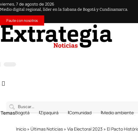
viernes, 7 de agosto de 2026
Medio digital regional, líder en la Sabana de Bogotá y Cundinamarca.
Paute con nosotros
 Temas
Bogotá
Zipaquirá
Comunidad
Medio ambiente
Inicio
»
Últimas Noticias
»
Vía Electoral 2023
»
El Pacto Histór