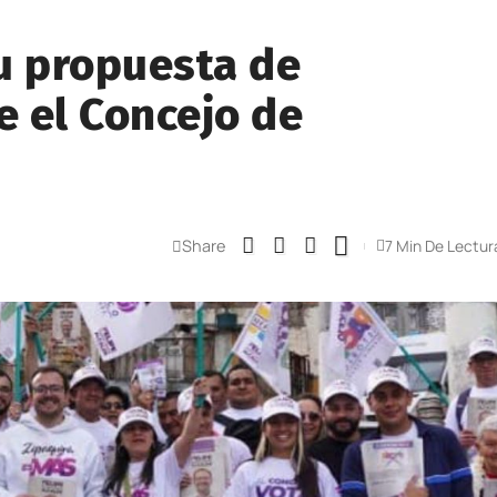
su propuesta de
 el Concejo de
Share
7 Min De Lectur