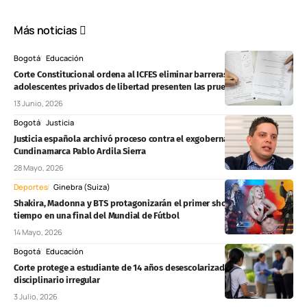
Más noticias
Bogotá
Educación
Corte Constitucional ordena al ICFES eliminar barreras para que
adolescentes privados de libertad presenten las pruebas Saber 11°
13 Junio, 2026
Bogotá
Justicia
Justicia española archivó proceso contra el exgobernador de
Cundinamarca Pablo Ardila Sierra
28 Mayo, 2026
Deportes
Ginebra (Suiza)
Shakira, Madonna y BTS protagonizarán el primer show de medio
tiempo en una final del Mundial de Fútbol
14 Mayo, 2026
Bogotá
Educación
Corte protege a estudiante de 14 años desescolarizada tras proceso
disciplinario irregular
3 Julio, 2026