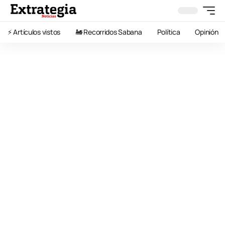
⚡️ Artículos vistos
🚂 Recorridos Sabana
Política
Opinión