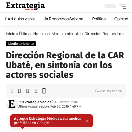
⚡️ Artículos vistos
🚂 Recorridos Sabana
Política
Opinión
Inicio
»
Últimas Noticias
»
Medio ambiente
»
Dirección Regional de la CAR Ubaté, en sintonía con los actores sociales
Medio ambiente
Dirección Regional de la CAR
Ubaté, en sintonía con los
actores sociales
4 Min De Lectura
Por
Extrategia Medios
26 Febrero, 2016
Última Actualización: Feb 26, 2016 4:40 PM
Agregue Extrategia Medios a sus medios
×
preferidos en Google