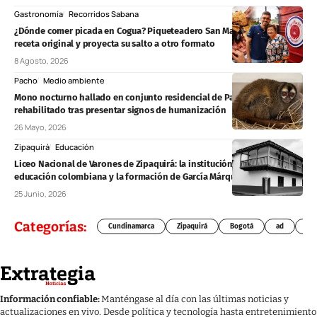
Gastronomía
Recorridos Sabana
¿Dónde comer picada en Cogua? Piqueteadero San Martín: custodia la
receta original y proyecta su salto a otro formato
8 Agosto, 2026
Pacho
Medio ambiente
Mono nocturno hallado en conjunto residencial de Pacho será
rehabilitado tras presentar signos de humanización
26 Mayo, 2026
Zipaquirá
Educación
Liceo Nacional de Varones de Zipaquirá: la institución que marcó la
educación colombiana y la formación de García Márquez
25 Junio, 2026
Categorías:
Cundinamarca
Zipaquirá
Bogotá
ad
Chí
Información confiable:
Manténgase al día con las últimas noticias y
actualizaciones en vivo. Desde política y tecnología hasta entretenimiento