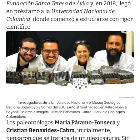
Fundación Santa Teresa de Ávila
y, en 2018, llegó
en préstamo a la
Universidad Nacional de
Colombia
, donde comenzó a estudiarse con rigor
científico.
Investigadores de la Universidad Nacional y el Museo Geológico
Nacional José Royo y Gómez del SGC, junto al fósil hallado en Villa de Leyva,
Boyacá, Colombia.Imagen: Cristian Benavides-Cabra – Servicio Geológico
Colombiano.
Los paleontólogos
María Páramo-Fonseca
y
Cristian Benavides-Cabra
, inicialmente,
pensaron que se trataba de un plesiosaurio. Sin