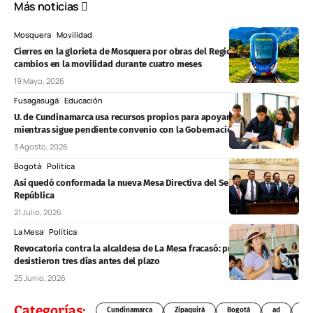
Más noticias
Mosquera
Movilidad
Cierres en la glorieta de Mosquera por obras del RegioTram generarían
cambios en la movilidad durante cuatro meses
19 Mayo, 2026
Fusagasugá
Educación
U. de Cundinamarca usa recursos propios para apoyar matrículas
mientras sigue pendiente convenio con la Gobernación
3 Agosto, 2026
Bogotá
Política
Así quedó conformada la nueva Mesa Directiva del Senado de la
República
21 Julio, 2026
La Mesa
Política
Revocatoria contra la alcaldesa de La Mesa fracasó: promotores
desistieron tres días antes del plazo
25 Junio, 2026
Categorías:
Cundinamarca
Zipaquirá
Bogotá
ad
Chí