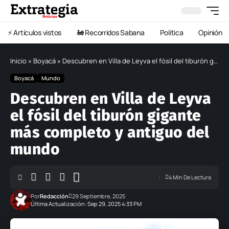
⚡️ Artículos vistos
🚂 Recorridos Sabana
Política
Opinión
Inicio
»
Boyacá
»
Descubren en Villa de Leyva el fósil del tiburón gigante más completo y antiguo del mundo
Boyacá
Mundo
Descubren en Villa de Leyva
el fósil del tiburón gigante
más completo y antiguo del
mundo
4 Min De Lectura
Por
Redacción
29 Septiembre, 2025
Última Actualización: Sep 29, 2025 4:33 PM