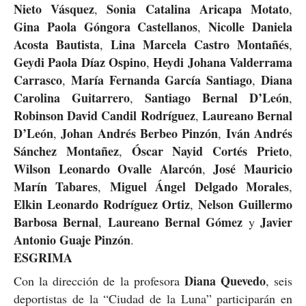
Nieto Vásquez
Sonia Catalina Aricapa Motato
,
,
Gina Paola Góngora Castellanos
Nicolle Daniela
,
Acosta Bautista
Lina Marcela Castro Montañés
,
,
Geydi Paola Díaz Ospino
Heydi Johana Valderrama
,
Carrasco
María Fernanda García Santiago
Diana
,
,
Carolina Guitarrero
Santiago Bernal D’León
,
,
Robinson David Candil Rodríguez
Laureano Bernal
,
D’León
Johan Andrés Berbeo Pinzón
Iván Andrés
,
,
Sánchez Montañez
Óscar Nayid Cortés Prieto
,
,
Wilson Leonardo Ovalle Alarcón
José Mauricio
,
Marín Tabares
Miguel Ángel Delgado Morales
,
,
Elkin Leonardo Rodríguez Ortiz
Nelson Guillermo
,
Barbosa Bernal
Laureano Bernal Gómez
Javier
,
y
Antonio Guaje Pinzón
.
ESGRIMA
Diana Quevedo
Con la dirección de la profesora
, seis
deportistas de la “Ciudad de la Luna” participarán en