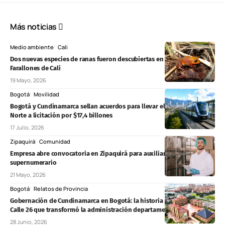
Más noticias
Medio ambiente
Cali
Dos nuevas especies de ranas fueron descubiertas en el páramo de
Farallones de Cali
19 Mayo, 2026
Bogotá
Movilidad
Bogotá y Cundinamarca sellan acuerdos para llevar el Regiotram del
Norte a licitación por $17,4 billones
17 Julio, 2026
Zipaquirá
Comunidad
Empresa abre convocatoria en Zipaquirá para auxiliar de producción
supernumerario
21 Mayo, 2026
Bogotá
Relatos de Provincia
Gobernación de Cundinamarca en Bogotá: la historia de la sede en la
Calle 26 que transformó la administración departamental
28 Junio, 2026