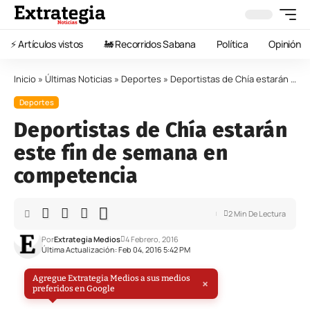
⚡️ Artículos vistos
🚂 Recorridos Sabana
Política
Opinión
Inicio
»
Últimas Noticias
»
Deportes
»
Deportistas de Chía estarán este fin de semana en competencia
Deportes
Deportistas de Chía estarán
este fin de semana en
competencia
2 Min De Lectura
Por
Extrategia Medios
4 Febrero, 2016
Última Actualización: Feb 04, 2016 5:42 PM
Agregue Extrategia Medios a sus medios
×
preferidos en Google