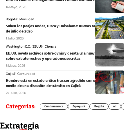
14 Mayo, 2026
Bogotá
Movilidad
Suben los peajes Andes, Fusca y Unisabana: nuevas tarifas desde este 1
de julio de 2026
1 Julio, 2026
Washington D.C. (EEUU)
Ciencia
EE. UU. revela archivos sobre ovnis y desata una nueva ola de teorías
sobre extraterrestres y operaciones secretas
8 Mayo, 2026
Cajicá
Comunidad
Hombre está en estado crítico tras ser agredido con una varilla en
medio de una discusión de tránsito en Cajicá
24 Julio, 2026
Categorías:
Cundinamarca
Zipaquirá
Bogotá
ad
Chí