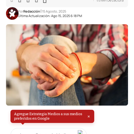
3 Min De Lectura
Por
Redacción
15 Agosto, 2025
Última Actualización: Ago 15, 2025 6:18 PM
Agregue Extrategia Medios a sus medios
×
preferidos en Google