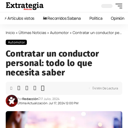
⚡️ Artículos vistos
🚂 Recorridos Sabana
Política
Opinión
Inicio
»
Últimas Noticias
»
Automotor
»
Contratar un conductor personal: todo lo que necesita saber
Automotor
Contratar un conductor
personal: todo lo que
necesita saber
4 Min De Lectura
Por
Redacción
17 Julio, 2024
Última Actualización: Jul 17, 2024 12:00 PM