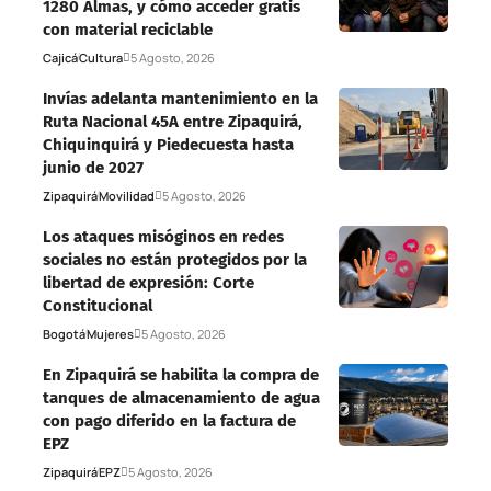
1280 Almas, y cómo acceder gratis
con material reciclable
Cajicá
Cultura
5 Agosto, 2026
Invías adelanta mantenimiento en la
Ruta Nacional 45A entre Zipaquirá,
Chiquinquirá y Piedecuesta hasta
junio de 2027
Zipaquirá
Movilidad
5 Agosto, 2026
Los ataques misóginos en redes
sociales no están protegidos por la
libertad de expresión: Corte
Constitucional
Bogotá
Mujeres
5 Agosto, 2026
En Zipaquirá se habilita la compra de
tanques de almacenamiento de agua
con pago diferido en la factura de
EPZ
Zipaquirá
EPZ
5 Agosto, 2026