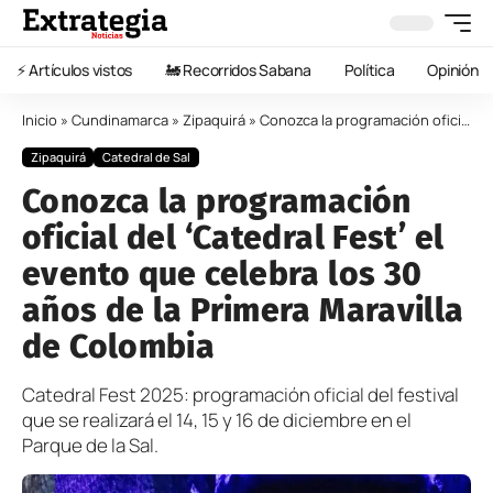
⚡️ Artículos vistos
🚂 Recorridos Sabana
Política
Opinión
Inicio
»
Cundinamarca
»
Zipaquirá
»
Conozca la programación oficial del ‘Catedral Fest’ el evento que celebra los 30 años de la Primera Maravilla de Colombia
Zipaquirá
Catedral de Sal
Conozca la programación
oficial del ‘Catedral Fest’ el
evento que celebra los 30
años de la Primera Maravilla
de Colombia
Catedral Fest 2025: programación oficial del festival
que se realizará el 14, 15 y 16 de diciembre en el
Parque de la Sal.