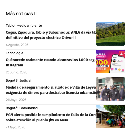
Más noticias
Tabio
Medio ambiente
Cogua, Zipaquirá, Tabio y Subachoque: ANLA da vía libre al tramo
definitivo del proyecto eléctrico Chivor II
4 Agosto, 2026
Tecnología
Qué sucede realmente cuando alcanzas los 1.000 seguidores en
Instagram
23 Junio, 2026
Bogotá
Judicial
Medida de aseguramiento al alcalde de Villa de Leyva por presunta
exigencia de dinero para destrabar licencia urbanística
21 Mayo, 2026
Bogotá
Comunidad
PGN alerta posible incumplimiento de fallo de la Corte y exige pruebas
sobre atención al pueblo Jiw en Meta
7 Mayo, 2026