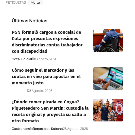
ETIQUETAS:
Multa
Últimas Noticias
PGN formuló cargos a concejal de
Cota por presuntas expresiones
discriminatorias contra trabajador
con discapacidad
Cota
Judicial
8 Agosto, 2026
Cómo seguir el marcador y las
cuotas en vivo para apostar en el
momento justo
Deportes
8 Agosto, 2026
¿Dónde comer picada en Cogua?
Piqueteadero San Martín: custodia la
receta original y proyecta su salto a
otro formato
Gastronomía
Recorridos Sabana
8 Agosto, 2026