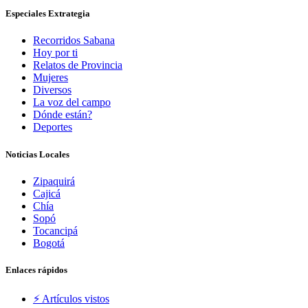
Especiales Extrategia
Recorridos Sabana
Hoy por ti
Relatos de Provincia
Mujeres
Diversos
La voz del campo
Dónde están?
Deportes
Noticias Locales
Zipaquirá
Cajicá
Chía
Sopó
Tocancipá
Bogotá
Enlaces rápidos
⚡️ Artículos vistos