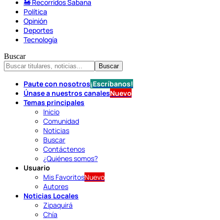
🚂 Recorridos Sabana
Política
Opinión
Deportes
Tecnología
Buscar
Paute con nosotros
¡Escríbanos!
Únase a nuestros canales
Nuevo
Temas principales
Inicio
Comunidad
Noticias
Buscar
Contáctenos
¿Quiénes somos?
Usuario
Mis Favoritos
Nuevo
Autores
Noticias Locales
Zipaquirá
Chía