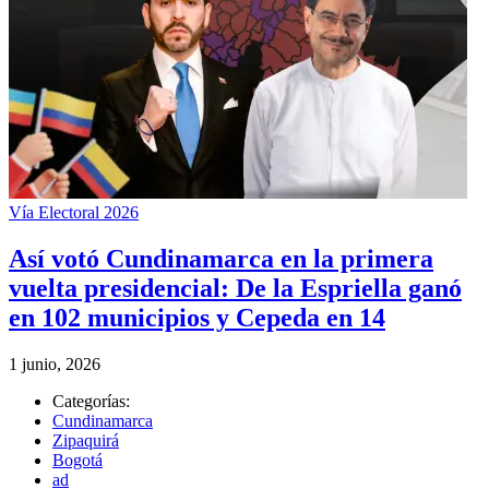
Vía Electoral 2026
Así votó Cundinamarca en la primera
vuelta presidencial: De la Espriella ganó
en 102 municipios y Cepeda en 14
1 junio, 2026
Categorías:
Cundinamarca
Zipaquirá
Bogotá
ad