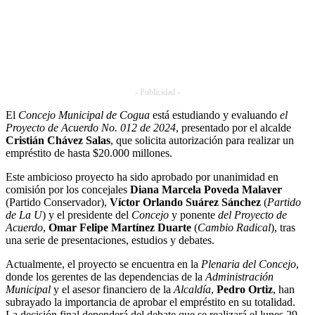
- Publicidad -
El
Concejo Municipal de Cogua
está estudiando y evaluando
el
Proyecto de Acuerdo No. 012 de 2024
, presentado por el alcalde
Cristián Chávez Salas
, que solicita autorización para realizar un
empréstito de hasta $20.000 millones.
Este ambicioso proyecto ha sido aprobado por unanimidad en
comisión por los concejales
Diana Marcela Poveda Malaver
(Partido Conservador),
Víctor Orlando Suárez Sánchez
(
Partido
de La U
) y el presidente del
Concejo
y ponente
del Proyecto de
Acuerdo
,
Omar Felipe Martínez Duarte
(
Cambio Radical
), tras
una serie de presentaciones, estudios y debates.
Actualmente, el proyecto se encuentra en la
Plenaria del Concejo
,
donde los gerentes de las dependencias de la
Administración
Municipal
y el asesor financiero de la
Alcaldía
,
Pedro Ortiz
, han
subrayado la importancia de aprobar el empréstito en su totalidad.
La decisión final dependerá del debate que se realizará el lunes 29