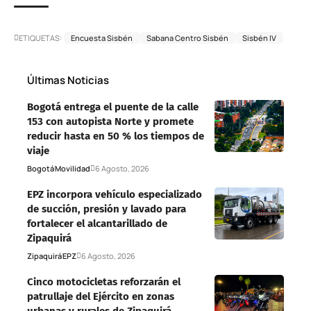
ETIQUETAS:
Encuesta Sisbén
Sabana Centro Sisbén
Sisbén IV
Últimas Noticias
Bogotá entrega el puente de la calle
153 con autopista Norte y promete
reducir hasta en 50 % los tiempos de
viaje
Bogotá
Movilidad
6 Agosto, 2026
EPZ incorpora vehículo especializado
de succión, presión y lavado para
fortalecer el alcantarillado de
Zipaquirá
Zipaquirá
EPZ
6 Agosto, 2026
Cinco motocicletas reforzarán el
patrullaje del Ejército en zonas
urbanas y rurales de Zipaquirá