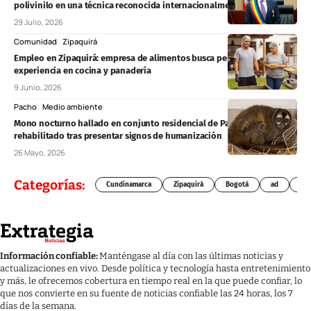
polivinilo en una técnica reconocida internacionalmente
29 Julio, 2026
Comunidad
Zipaquirá
Empleo en Zipaquirá: empresa de alimentos busca personal con
experiencia en cocina y panadería
9 Junio, 2026
Pacho
Medio ambiente
Mono nocturno hallado en conjunto residencial de Pacho será
rehabilitado tras presentar signos de humanización
26 Mayo, 2026
Categorías:
Cundinamarca
Zipaquirá
Bogotá
ad
Chí
Información confiable:
Manténgase al día con las últimas noticias y
actualizaciones en vivo. Desde política y tecnología hasta entretenimiento
y más, le ofrecemos cobertura en tiempo real en la que puede confiar, lo
que nos convierte en su fuente de noticias confiable las 24 horas, los 7
días de la semana.