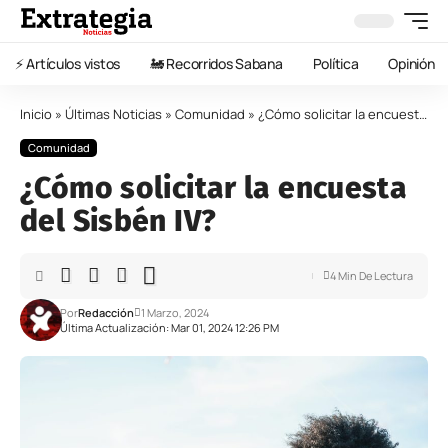
⚡️ Artículos vistos
🚂 Recorridos Sabana
Política
Opinión
Inicio
»
Últimas Noticias
»
Comunidad
»
¿Cómo solicitar la encuesta del Sisbén IV?
Comunidad
¿Cómo solicitar la encuesta
del Sisbén IV?
4 Min De Lectura
Por
Redacción
1 Marzo, 2024
Última Actualización: Mar 01, 2024 12:26 PM