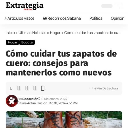
⚡️ Artículos vistos
🚂 Recorridos Sabana
Política
Opinión
Inicio
»
Últimas Noticias
»
Hogar
»
Cómo cuidar tus zapatos de cuero: consejos para mantenerlos como nuevos
Hogar
Bogotá
Cómo cuidar tus zapatos de
cuero: consejos para
mantenerlos como nuevos
4 Min De Lectura
Por
Redacción
10 Diciembre, 2024
Última Actualización: Dic 10, 2024 4:53 PM