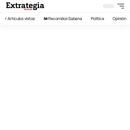
⚡️ Artículos vistos
🚂 Recorridos Sabana
Política
Opinión