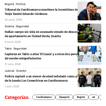
Bogotá
Política
Tribunal de Cundinamarca mantiene la investidura del concejal de
Tenjo Daniel Eduardo Cárdenas
25 Junio, 2026
Soacha
Seguridad
Hallan cuerpo sin vida en avanzado estado de descomposición dentro
de apartamento en Ciudad Verde, Soacha
5 Junio, 2026
Tabio
Seguridad
Capturan en Tabio a alias ‘El Causa’ y a otras dos personas señaladas
de vender estupefacientes
31 Julio, 2026
Judicial
Girardot
Policía capturó a un menor de edad señalado como presunto sicario
de la banda Los Comechivas en Cundinamarca
1 Julio, 2026
Categorías:
Cundinamarca
Zipaquirá
Bogotá
ad
Chí