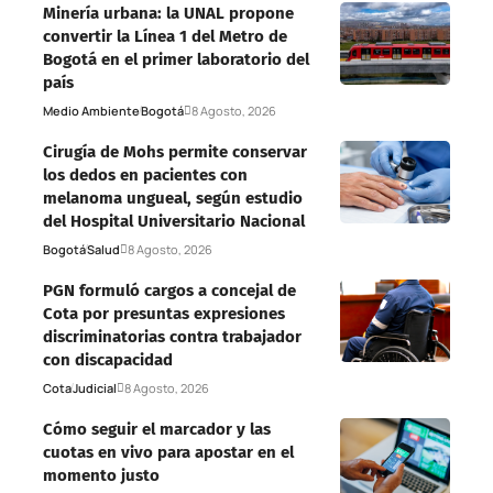
Minería urbana: la UNAL propone
convertir la Línea 1 del Metro de
Bogotá en el primer laboratorio del
país
Medio Ambiente
Bogotá
8 Agosto, 2026
Cirugía de Mohs permite conservar
los dedos en pacientes con
melanoma ungueal, según estudio
del Hospital Universitario Nacional
Bogotá
Salud
8 Agosto, 2026
PGN formuló cargos a concejal de
Cota por presuntas expresiones
discriminatorias contra trabajador
con discapacidad
Cota
Judicial
8 Agosto, 2026
Cómo seguir el marcador y las
cuotas en vivo para apostar en el
momento justo