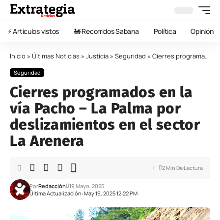
⚡️ Artículos vistos
🚂 Recorridos Sabana
Política
Opinión
Inicio
»
Últimas Noticias
»
Justicia
»
Seguridad
»
Cierres programados en la vía Pacho – La Palma por deslizamientos en el sector La Arenera
Seguridad
Cierres programados en la
vía Pacho – La Palma por
deslizamientos en el sector
La Arenera
2 Min De Lectura
Por
Redacción
19 Mayo, 2025
Última Actualización: May 19, 2025 12:22 PM