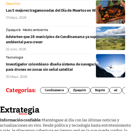
Deportes
Las 5 mejores tragamonedas del Día de Muertos en Winpot México
13 Mayo, 2026
Zipaquirá
Medio ambiente
Advierten que 28 municipios de Cundinamarca ya superaron su límite
ambiental para crecer
22 Julio, 2026
Tecnología
Investigador colombiano diseña sistema de navegación autónoma
para drones en zonas sin señal satelital
30 Mayo, 2026
Categorías:
Cundinamarca
Zipaquirá
Bogotá
ad
Chí
Información confiable:
Manténgase al día con las últimas noticias y
actualizaciones en vivo. Desde política y tecnología hasta entretenimiento
y más, le ofrecemos cobertura en tiempo real en la que puede confiar, lo