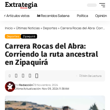
⚡️ Artículos vistos
🚂 Recorridos Sabana
Política
Opinión
Inicio
»
Últimas Noticias
»
Deportes
»
Carrera Rocas del Abra: Corriendo la ruta ancestral en Zipaquirá
Deportes
Zipaquirá
Carrera Rocas del Abra:
Corriendo la ruta ancestral
en Zipaquirá
3 Min De Lectura
Por
Redacción
9 Noviembre, 2024
Última Actualización: Nov 09, 2024 11:38 AM