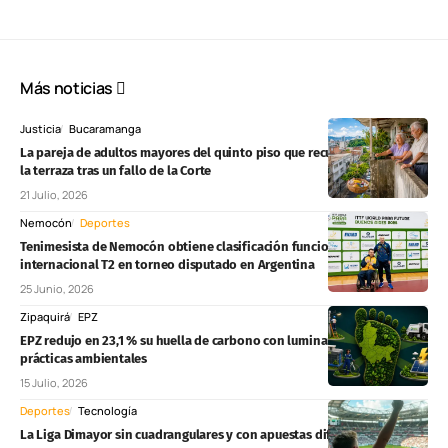
Más noticias
Justicia
Bucaramanga
La pareja de adultos mayores del quinto piso que recuperó su acceso a
la terraza tras un fallo de la Corte
21 Julio, 2026
Nemocón
Deportes
Tenimesista de Nemocón obtiene clasificación funcional
internacional T2 en torneo disputado en Argentina
25 Junio, 2026
Zipaquirá
EPZ
EPZ redujo en 23,1 % su huella de carbono con luminarias LED y nuevas
prácticas ambientales
15 Julio, 2026
Deportes
Tecnología
La Liga Dimayor sin cuadrangulares y con apuestas diferentes