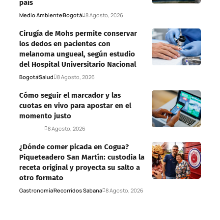
país
Medio Ambiente
Bogotá
8 Agosto, 2026
Cirugía de Mohs permite conservar
los dedos en pacientes con
melanoma ungueal, según estudio
del Hospital Universitario Nacional
Bogotá
Salud
8 Agosto, 2026
Cómo seguir el marcador y las
cuotas en vivo para apostar en el
momento justo
Deportes
8 Agosto, 2026
¿Dónde comer picada en Cogua?
Piqueteadero San Martín: custodia la
receta original y proyecta su salto a
otro formato
Gastronomía
Recorridos Sabana
8 Agosto, 2026