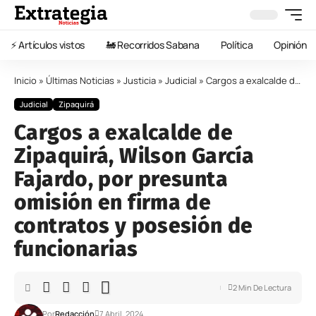
⚡️ Artículos vistos
🚂 Recorridos Sabana
Política
Opinión
Inicio
»
Últimas Noticias
»
Justicia
»
Judicial
»
Cargos a exalcalde de Zipaquirá, Wilson García Fajardo, por presunta omisión en firma de contratos y posesión de funcionarias
Judicial
Zipaquirá
Cargos a exalcalde de
Zipaquirá, Wilson García
Fajardo, por presunta
omisión en firma de
contratos y posesión de
funcionarias
2 Min De Lectura
Por
Redacción
7 Abril, 2024