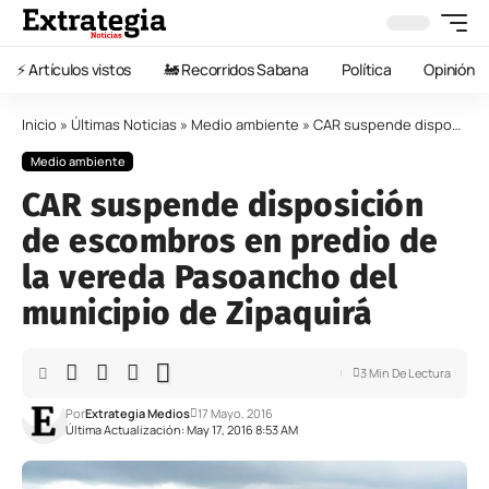
⚡️ Artículos vistos
🚂 Recorridos Sabana
Política
Opinión
Inicio
»
Últimas Noticias
»
Medio ambiente
»
CAR suspende disposición de escombros en predio de la vereda Pasoancho del municipio de Zipaquirá
Medio ambiente
CAR suspende disposición
de escombros en predio de
la vereda Pasoancho del
municipio de Zipaquirá
3 Min De Lectura
Por
Extrategia Medios
17 Mayo, 2016
Última Actualización: May 17, 2016 8:53 AM