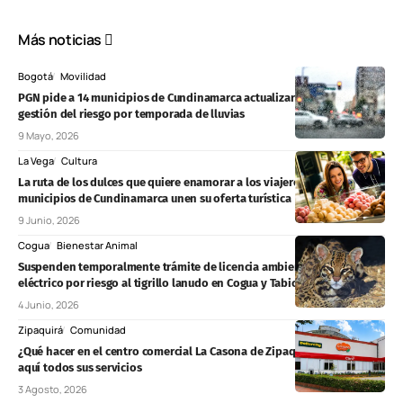
Más noticias
Bogotá
Movilidad
PGN pide a 14 municipios de Cundinamarca actualizar planes de
gestión del riesgo por temporada de lluvias
9 Mayo, 2026
La Vega
Cultura
La ruta de los dulces que quiere enamorar a los viajeros: ocho
municipios de Cundinamarca unen su oferta turística
9 Junio, 2026
Cogua
Bienestar Animal
Suspenden temporalmente trámite de licencia ambiental de proyecto
eléctrico por riesgo al tigrillo lanudo en Cogua y Tabio
4 Junio, 2026
Zipaquirá
Comunidad
¿Qué hacer en el centro comercial La Casona de Zipaquirá? Conozca
aquí todos sus servicios
3 Agosto, 2026