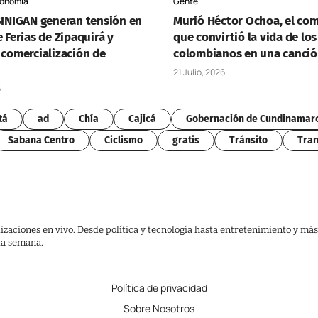
onomía
Gente
 SINIGAN generan tensión en
Murió Héctor Ochoa, el co
e Ferias de Zipaquirá y
que convirtió la vida de los
 comercialización de
colombianos en una canci
21 Julio, 2026
6
tá
ad
Chía
Cajicá
Gobernación de Cundinamar
Sabana Centro
Ciclismo
gratis
Tránsito
Tran
lizaciones en vivo. Desde política y tecnología hasta entretenimiento y más
 la semana.
Política de privacidad
Sobre Nosotros