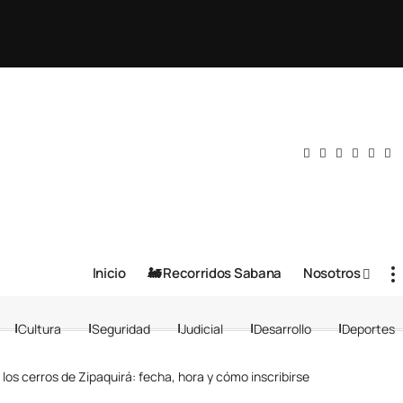
Inicio
🚂 Recorridos Sabana
Nosotros
Cultura
Seguridad
Judicial
Desarrollo
Deportes
os cerros de Zipaquirá: fecha, hora y cómo inscribirse