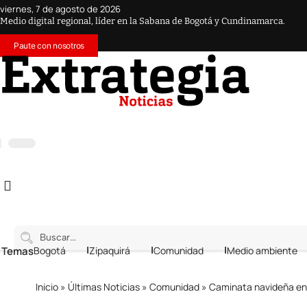
viernes, 7 de agosto de 2026
Medio digital regional, líder en la Sabana de Bogotá y Cundinamarca.
Paute con nosotros
 Temas
Bogotá
Zipaquirá
Comunidad
Medio ambiente
Inicio
»
Últimas Noticias
»
Comunidad
»
Caminata navideña en l