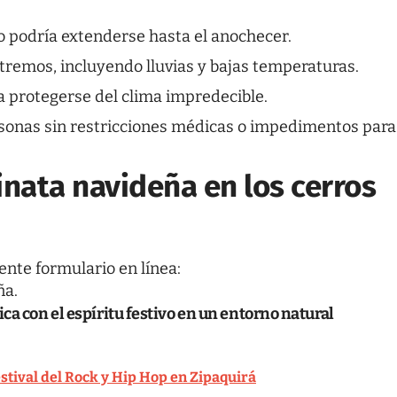
do podría extenderse hasta el anochecer.
remos, incluyendo lluvias y bajas temperaturas.
a protegerse del clima impredecible.
rsonas sin restricciones médicas o impedimentos para
inata navideña en los cerros
iente formulario en línea:
ña
.
ca con el espíritu festivo en un entorno natural
estival del Rock y Hip Hop en Zipaquirá