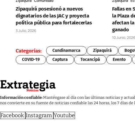
Zipaquirá
Comunidad
Zipaquirá
Ec
Zipaquirá posesionó a nuevos
Fallas en
dignatarios de las JAC y proyecta
la Plaza d
política pública para fortalecerlas
afectan la
ganado
3 Julio, 2026
10 Junio, 202
Categorías:
Cundinamarca
Zipaquirá
Bogo
COVID-19
Captura
Tocancipá
Evento
Información confiable:
Manténgase al día con las últimas noticias y actua
nos convierte en su fuente de noticias confiable las 24 horas, los 7 días de
Facebook
Instagram
Youtube