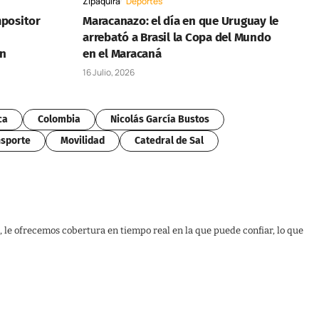
Zipaquirá
Deportes
mpositor
Maracanazo: el día en que Uruguay le
arrebató a Brasil la Copa del Mundo
ón
en el Maracaná
16 Julio, 2026
ca
Colombia
Nicolás García Bustos
sporte
Movilidad
Catedral de Sal
, le ofrecemos cobertura en tiempo real en la que puede confiar, lo que