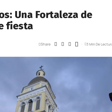
os: Una Fortaleza de
e fiesta
Share
3 Min De Lectur