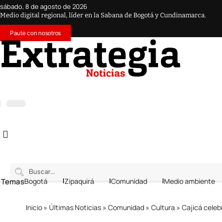
sábado, 8 de agosto de 2026
Medio digital regional, líder en la Sabana de Bogotá y Cundinamarca.
Paute con nosotros
 Temas
Bogotá
Zipaquirá
Comunidad
Medio ambiente
Inicio
»
Últimas Noticias
»
Comunidad
»
Cultura
»
Cajicá celeb