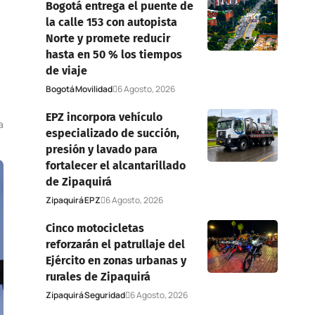
Bogotá entrega el puente de
la calle 153 con autopista
Norte y promete reducir
hasta en 50 % los tiempos
de viaje
Bogotá
Movilidad
6 Agosto, 2026
EPZ incorpora vehículo
a
especializado de succión,
presión y lavado para
fortalecer el alcantarillado
de Zipaquirá
Zipaquirá
EPZ
6 Agosto, 2026
Cinco motocicletas
reforzarán el patrullaje del
Ejército en zonas urbanas y
rurales de Zipaquirá
Zipaquirá
Seguridad
6 Agosto, 2026