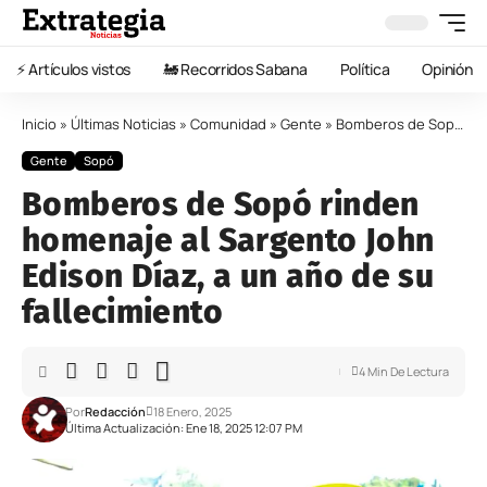
⚡️ Artículos vistos
🚂 Recorridos Sabana
Política
Opinión
Inicio
»
Últimas Noticias
»
Comunidad
»
Gente
»
Bomberos de Sopó rinden homenaje al Sargento John Edison Díaz, a un año de su fallecimiento
Gente
Sopó
Bomberos de Sopó rinden
homenaje al Sargento John
Edison Díaz, a un año de su
fallecimiento
4 Min De Lectura
Por
Redacción
18 Enero, 2025
Última Actualización: Ene 18, 2025 12:07 PM