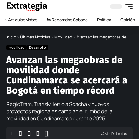
⚡️ Artículos vistos
🚂 Recorridos Sabana
Política
Opinión
Inicio
»
Últimas Noticias
»
Movilidad
»
Avanzan las megaobras de movilidad donde Cundinamarca se acercará a Bogotá en tiempo récord
Movilidad
Desarrollo
Avanzan las megaobras de
movilidad donde
Cundinamarca se acercará a
Bogotá en tiempo récord
RegioTram, TransMilenio a Soacha y nuevos
proyectos regionales cambian el rumbo de la
movilidad en Cundinamarca durante 2025.
4 Min De Lectura