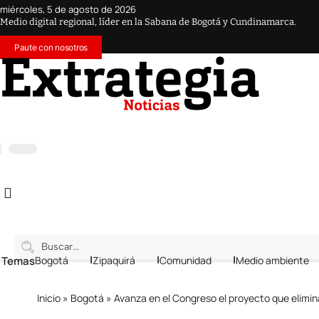
miércoles, 5 de agosto de 2026
Medio digital regional, líder en la Sabana de Bogotá y Cundinamarca.
Paute con nosotros
 Temas
Bogotá
Zipaquirá
Comunidad
Medio ambiente
Inicio
»
Bogotá
»
Avanza en el Congreso el proyecto que elimina