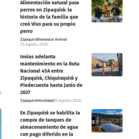
Alimentación natural para
perros en Zipaquirá: la
historia de la familia que
creó Vivo para su propio
perro
Zipaquirá
Bienestar Animal
5 Agosto, 2026
Invías adelanta
mantenimiento en la Ruta
Nacional 45A entre
Zipaquirá, Chiquinquirá y
Piedecuesta hasta junio de
2027
a
Zipaquirá
Movilidad
5 Agosto, 2026
En Zipaquirá se habilita la
compra de tanques de
almacenamiento de agua
con pago diferido en la