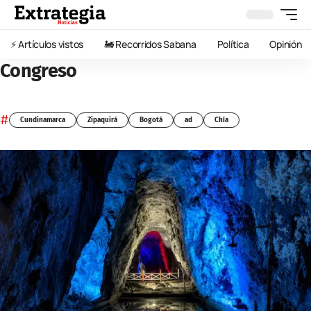
⚡️ Artículos vistos
🚂 Recorridos Sabana
Política
Opinión
Congreso
#
Cundinamarca
Zipaquirá
Bogotá
ad
Chía