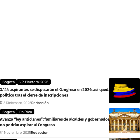
Bogotá
Vía Electoral 2026
3.144 aspirantes se disputarán el Congreso en 2026: así queda el mapa
político tras el cierre de inscripciones
18 Diciembre, 2025
Redacción
Bogotá
Política
Avanza “ley anticlanes”: familiares de alcaldes y gobernadores en ejercicio
no podrán aspirar al Congreso
1 Noviembre, 2025
Redacción