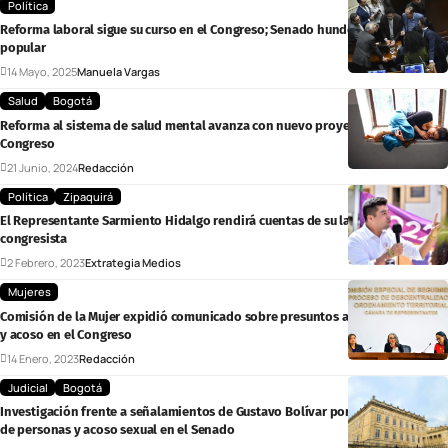
Política
Reforma laboral sigue su curso en el Congreso; Senado hunde consulta
popular
14 Mayo, 2025
Manuela Vargas
Salud
Bogotá
Reforma al sistema de salud mental avanza con nuevo proyecto de ley en el
Congreso
21 Junio, 2024
Redacción
Política
Zipaquirá
El Representante Sarmiento Hidalgo rendirá cuentas de su labor como
congresista
2 Febrero, 2023
Extrategia Medios
Mujeres
Comisión de la Mujer expidió comunicado sobre presuntos actos de violencia
y acoso en el Congreso
14 Enero, 2023
Redacción
Judicial
Bogotá
Investigación frente a señalamientos de Gustavo Bolívar por presunta trata
de personas y acoso sexual en el Senado