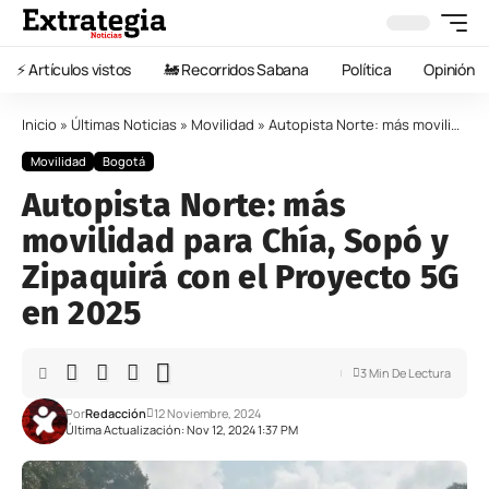
⚡️ Artículos vistos
🚂 Recorridos Sabana
Política
Opinión
Inicio
»
Últimas Noticias
»
Movilidad
»
Autopista Norte: más movilidad para Chía, Sopó y Zipaquirá con el Proyecto 5G en 2025
Movilidad
Bogotá
Autopista Norte: más
movilidad para Chía, Sopó y
Zipaquirá con el Proyecto 5G
en 2025
3 Min De Lectura
Por
Redacción
12 Noviembre, 2024
Última Actualización: Nov 12, 2024 1:37 PM