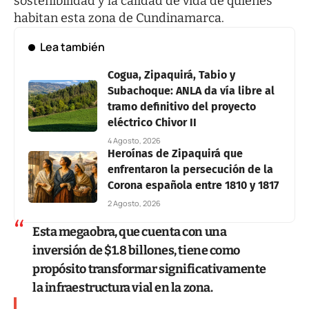
sostenibilidad y la calidad de vida de quienes
habitan esta zona de Cundinamarca.
Lea también
Cogua, Zipaquirá, Tabio y
Subachoque: ANLA da vía libre al
tramo definitivo del proyecto
eléctrico Chivor II
4 Agosto, 2026
Heroínas de Zipaquirá que
enfrentaron la persecución de la
Corona española entre 1810 y 1817
2 Agosto, 2026
Esta megaobra, que cuenta con una
inversión de $1.8 billones, tiene como
propósito transformar significativamente
la infraestructura vial en la zona.