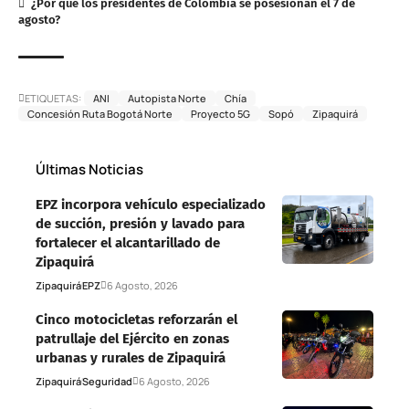
¿Por qué los presidentes de Colombia se posesionan el 7 de
agosto?
ETIQUETAS:
ANI
Autopista Norte
Chía
Concesión Ruta Bogotá Norte
Proyecto 5G
Sopó
Zipaquirá
Últimas Noticias
EPZ incorpora vehículo especializado
de succión, presión y lavado para
fortalecer el alcantarillado de
Zipaquirá
Zipaquirá
EPZ
6 Agosto, 2026
Cinco motocicletas reforzarán el
patrullaje del Ejército en zonas
urbanas y rurales de Zipaquirá
Zipaquirá
Seguridad
6 Agosto, 2026