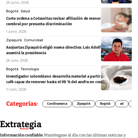
25 Junio, 2026
Bogotá
Salud
Corte ordena a Colsanitas revisar afiliación de menor con cáncer
cerebral por presunta discriminación
1 Junio, 2026
Zipaquirá
Comunidad
Asojuntas Zipaquirá eligió nueva directiva: Luis Adolfo Carrión
asumirá la presidencia
26 Julio, 2026
Bogotá
Tecnología
Investigador colombiano desarrolla material a partir de residuos de
café capaz de remover hasta el 98 % del azufre en combustibles
11 Julio, 2026
Categorías:
Cundinamarca
Zipaquirá
Bogotá
ad
Chí
Información confiable:
Manténgase al día con las últimas noticias y