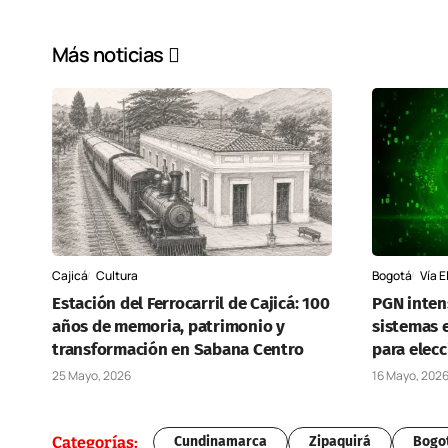
Más noticias
Cajicá
Cultura
Bogotá
Vía E
Estación del Ferrocarril de Cajicá: 100
PGN intens
años de memoria, patrimonio y
sistemas e
transformación en Sabana Centro
para elecc
25 Mayo, 2026
16 Mayo, 202
Categorías:
Cundinamarca
Zipaquirá
Bogo