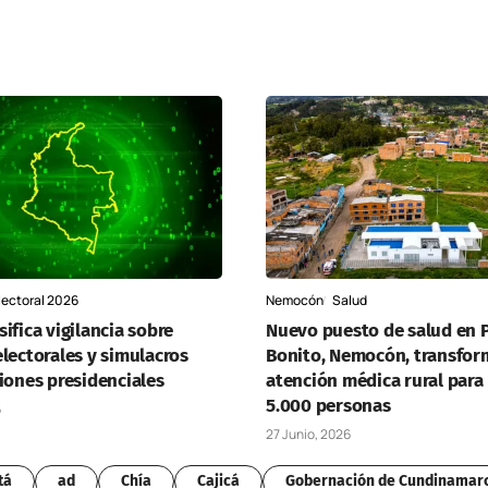
lectoral 2026
Nemocón
Salud
ifica vigilancia sobre
Nuevo puesto de salud en 
lectorales y simulacros
Bonito, Nemocón, transfor
iones presidenciales
atención médica rural para
5.000 personas
6
27 Junio, 2026
tá
ad
Chía
Cajicá
Gobernación de Cundinamar