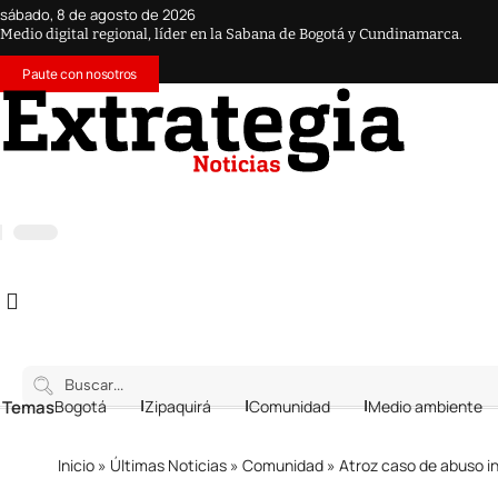
sábado, 8 de agosto de 2026
Medio digital regional, líder en la Sabana de Bogotá y Cundinamarca.
Paute con nosotros
 Temas
Bogotá
Zipaquirá
Comunidad
Medio ambiente
Inicio
»
Últimas Noticias
»
Comunidad
»
Atroz caso de abuso in