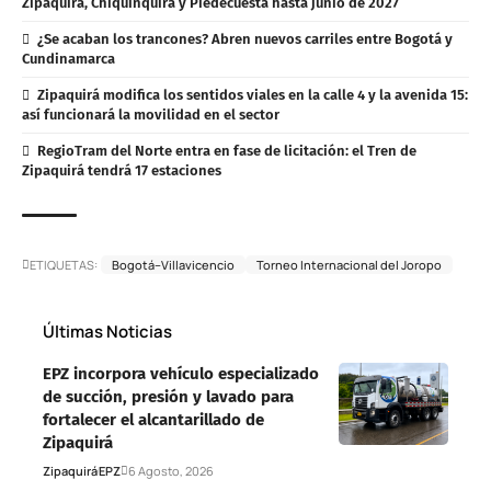
Zipaquirá, Chiquinquirá y Piedecuesta hasta junio de 2027
¿Se acaban los trancones? Abren nuevos carriles entre Bogotá y
Cundinamarca
Zipaquirá modifica los sentidos viales en la calle 4 y la avenida 15:
así funcionará la movilidad en el sector
RegioTram del Norte entra en fase de licitación: el Tren de
Zipaquirá tendrá 17 estaciones
ETIQUETAS:
Bogotá–Villavicencio
Torneo Internacional del Joropo
Últimas Noticias
EPZ incorpora vehículo especializado
de succión, presión y lavado para
fortalecer el alcantarillado de
Zipaquirá
Zipaquirá
EPZ
6 Agosto, 2026