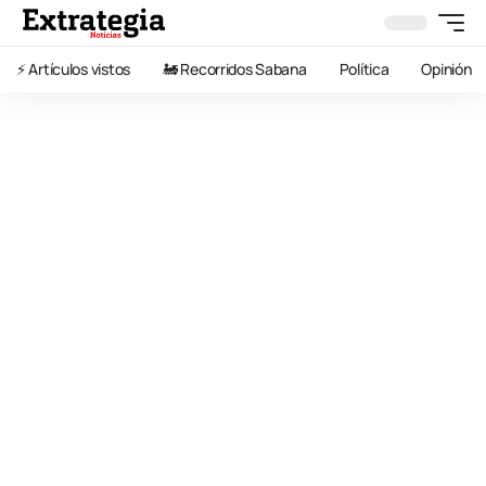
⚡️ Artículos vistos
🚂 Recorridos Sabana
Política
Opinión