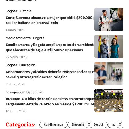
Bogotá
Justicia
Corte Suprema absuelve a mujer que pidió $200.000 por devolver un
celular hallado en TransMilenio
1 Junio, 2026
Medio ambiente
Bogotá
Cundinamarca y Bogotá amplían protección ambiental sobre zonas
que abastecen de agua a millones de personas
22 Mayo, 2026
Bogotá
Educación
Gobernadores y alcaldes deberán reforzar acciones contra la violencia
sexual y otras agresiones en colegios
31 Julio, 2026
Fusagasugá
Seguridad
Incautan 370 kilos de cocaína ocultos en carrotanque en Fusagasugá:
cargamento estaría valorado en más de $3.200 millones
12 Junio, 2026
Categorías:
Cundinamarca
Zipaquirá
Bogotá
ad
Chí