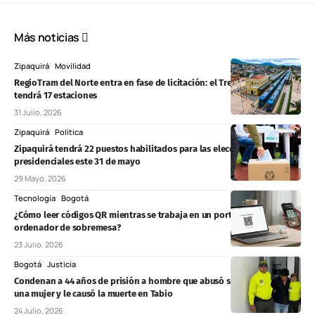
Más noticias
Zipaquirá
Movilidad
RegioTram del Norte entra en fase de licitación: el Tren de Zipaquirá
tendrá 17 estaciones
31 Julio, 2026
Zipaquirá
Política
Zipaquirá tendrá 22 puestos habilitados para las elecciones
presidenciales este 31 de mayo
29 Mayo, 2026
Tecnología
Bogotá
¿Cómo leer códigos QR mientras se trabaja en un portátil o un
ordenador de sobremesa?
23 Julio, 2026
Bogotá
Justicia
Condenan a 44 años de prisión a hombre que abusó sexualmente de
una mujer y le causó la muerte en Tabio
24 Julio, 2026