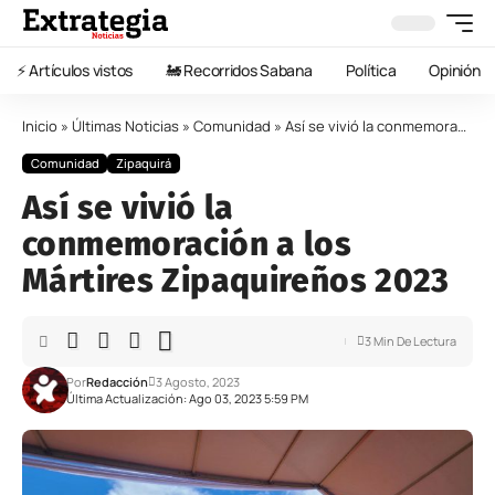
⚡️ Artículos vistos
🚂 Recorridos Sabana
Política
Opinión
Inicio
»
Últimas Noticias
»
Comunidad
»
Así se vivió la conmemoración a los Mártires Zipaquireños 2023
Comunidad
Zipaquirá
Así se vivió la
conmemoración a los
Mártires Zipaquireños 2023
3 Min De Lectura
Por
Redacción
3 Agosto, 2023
Última Actualización: Ago 03, 2023 5:59 PM