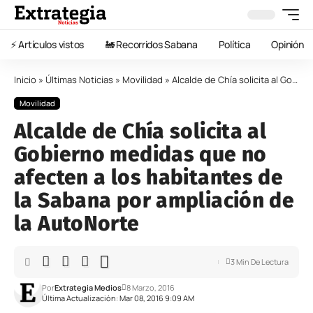
⚡️ Artículos vistos
🚂 Recorridos Sabana
Política
Opinión
Inicio
»
Últimas Noticias
»
Movilidad
»
Alcalde de Chía solicita al Gobierno medidas que no afecten a los habitantes de la Sabana por ampliación de la AutoNorte
Movilidad
Alcalde de Chía solicita al
Gobierno medidas que no
afecten a los habitantes de
la Sabana por ampliación de
la AutoNorte
3 Min De Lectura
Por
Extrategia Medios
8 Marzo, 2016
Última Actualización: Mar 08, 2016 9:09 AM