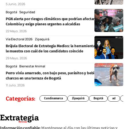
5 Junio, 2026
Bogotá
Seguridad
PGN alerta por riesgos climáticos que podrían afectar elecciones en
Colombia y exige planes urgentes a alcaldías
22 Mayo, 2026
Vía Electoral 2026
Zipaquirá
Brújula Electoral de Extrategia Medios: la herramienta interactiva que
le muestra con cuál de los candidatos coincide
29 Mayo, 2026
Bogotá
Bienestar Animal
Perro vivía amarrado, con bajo peso, parásitos y bebía agua de
charcos en una terraza de Bogotá
11 Julio, 2026
Categorías:
Cundinamarca
Zipaquirá
Bogotá
ad
Chí
Información confiable:
Manténgase al día con las últimas noticias y