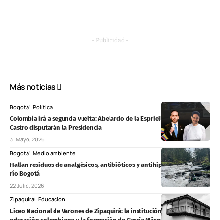
- Publicidad -
Más noticias
Bogotá
Política
Colombia irá a segunda vuelta: Abelardo de la Espriella e Iván Cepeda
Castro disputarán la Presidencia
31 Mayo, 2026
Bogotá
Medio ambiente
Hallan residuos de analgésicos, antibióticos y antihipertensivos en el
río Bogotá
22 Julio, 2026
Zipaquirá
Educación
Liceo Nacional de Varones de Zipaquirá: la institución que marcó la
educación colombiana y la formación de García Márquez