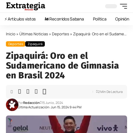
⚡️ Artículos vistos
🚂 Recorridos Sabana
Política
Opinión
Inicio
»
Últimas Noticias
»
Deportes
»
Zipaquirá: Oro en el Sudamericano de Gimnasia en Brasil 2024
Deportes
Zipaquirá
Zipaquirá: Oro en el
Sudamericano de Gimnasia
en Brasil 2024
2 Min De Lectura
Por
Redacción
15 Junio, 2024
Última Actualización: Jun 15, 2024 9:44 PM