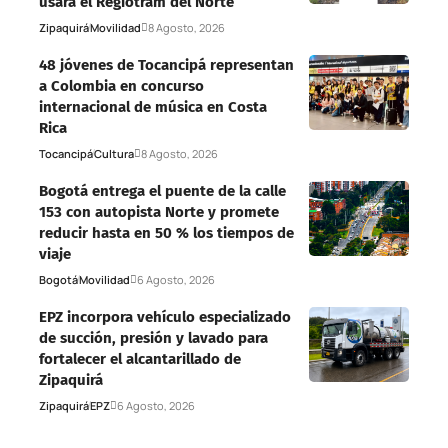
usará el Regiotram del Norte
Zipaquirá
Movilidad
8 Agosto, 2026
48 jóvenes de Tocancipá representan
a Colombia en concurso
internacional de música en Costa
Rica
Tocancipá
Cultura
8 Agosto, 2026
Bogotá entrega el puente de la calle
153 con autopista Norte y promete
reducir hasta en 50 % los tiempos de
viaje
Bogotá
Movilidad
6 Agosto, 2026
EPZ incorpora vehículo especializado
de succión, presión y lavado para
fortalecer el alcantarillado de
Zipaquirá
Zipaquirá
EPZ
6 Agosto, 2026