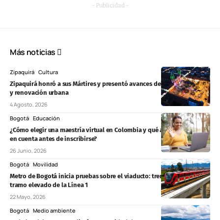
- Publicidad -
Más noticias
Zipaquirá
Cultura
Zipaquirá honró a sus Mártires y presentó avances del Regiotram, vías
y renovación urbana
4 Agosto, 2026
Bogotá
Educación
¿Cómo elegir una maestría virtual en Colombia y qué aspectos tener
en cuenta antes de inscribirse?
26 Junio, 2026
Bogotá
Movilidad
Metro de Bogotá inicia pruebas sobre el viaducto: trenes ya recorren
tramo elevado de la Línea 1
22 Mayo, 2026
Bogotá
Medio ambiente