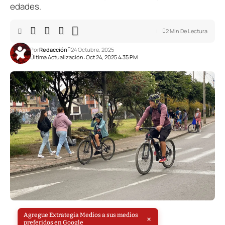
edades.
2 Min De Lectura
Por
Redacción
24 Octubre, 2025
Última Actualización: Oct 24, 2025 4:35 PM
Agregue Extrategia Medios a sus medios
×
preferidos en Google