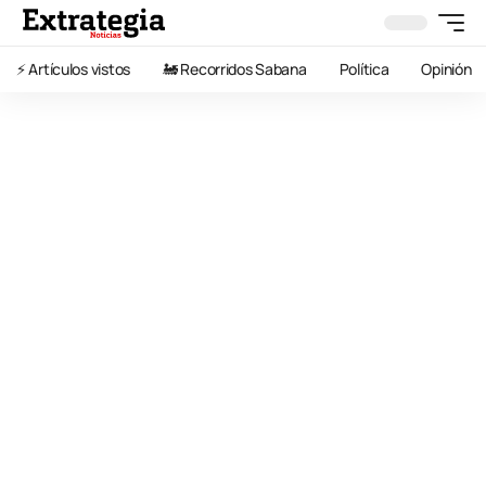
⚡️ Artículos vistos
🚂 Recorridos Sabana
Política
Opinión