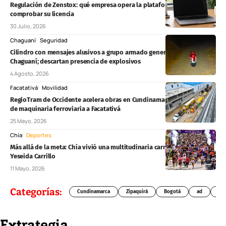
Regulación de Zenstox: qué empresa opera la plataforma y cómo
comprobar su licencia
30 Julio, 2026
Chaguaní
Seguridad
Cilindro con mensajes alusivos a grupo armado genera alerta en
Chaguaní; descartan presencia de explosivos
4 Agosto, 2026
Facatativá
Movilidad
RegioTram de Occidente acelera obras en Cundinamarca con llegada
de maquinaria ferroviaria a Facatativá
25 Mayo, 2026
Chía
Deportes
Más allá de la meta: Chía vivió una multitudinaria carrera solidaria por
Yeseida Carrillo
11 Mayo, 2026
Categorías:
Cundinamarca
Zipaquirá
Bogotá
ad
Chí