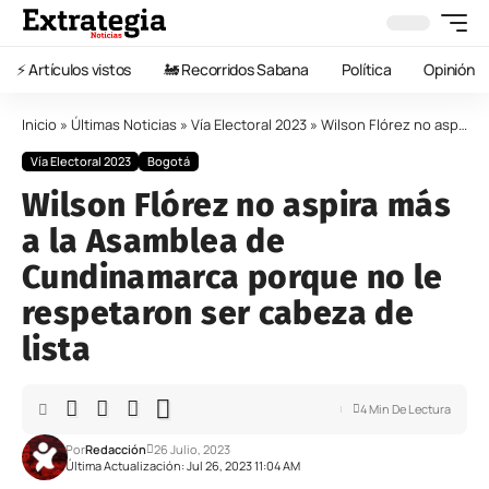
⚡️ Artículos vistos
🚂 Recorridos Sabana
Política
Opinión
Inicio
»
Últimas Noticias
»
Vía Electoral 2023
»
Wilson Flórez no aspira más a la Asamblea de Cundinamarca porque no le respetaron ser cabeza de lista
Vía Electoral 2023
Bogotá
Wilson Flórez no aspira más
a la Asamblea de
Cundinamarca porque no le
respetaron ser cabeza de
lista
4 Min De Lectura
Por
Redacción
26 Julio, 2023
Última Actualización: Jul 26, 2023 11:04 AM