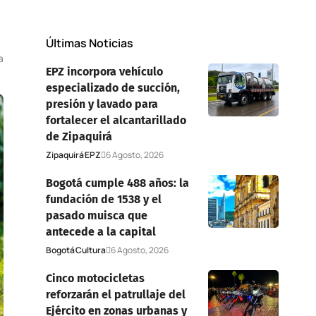
Últimas Noticias
a
EPZ incorpora vehículo
especializado de succión,
presión y lavado para
fortalecer el alcantarillado
de Zipaquirá
Zipaquirá
EPZ
6 Agosto, 2026
Bogotá cumple 488 años: la
fundación de 1538 y el
pasado muisca que
antecede a la capital
Bogotá
Cultura
6 Agosto, 2026
Cinco motocicletas
reforzarán el patrullaje del
Ejército en zonas urbanas y