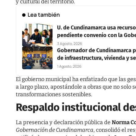
y cultural del territorio.
Lea también
U. de Cundinamarca usa recurso
pendiente convenio con la Gob
3 Agosto, 2026
Gobernador de Cundinamarca pr
de infraestructura, vivienda y 
1 Agosto, 2026
El gobierno municipal ha enfatizado que las ges
a largo plazo, apostándole a obras que no solo
transformaciones sostenibles.
Respaldo institucional de
La presencia y declaración pública de
Norma Co
Gobernación de Cundinamarca
, consolidó el r